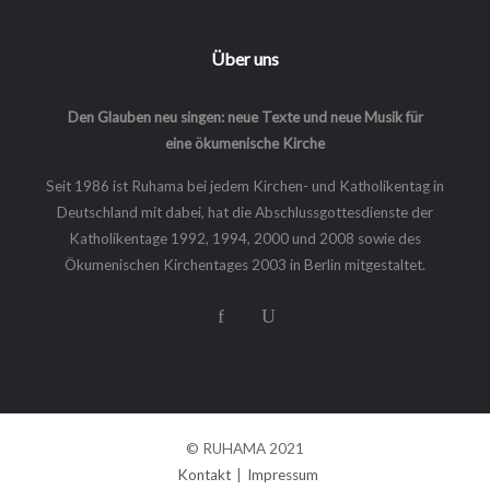
Über uns
Den Glauben neu singen: neue Texte und neue Musik für
eine ökumenische Kirche
Seit 1986 ist Ruhama bei jedem Kirchen- und Katholikentag in
Deutschland mit dabei, hat die Abschlussgottesdienste der
Katholikentage 1992, 1994, 2000 und 2008 sowie des
Ökumenischen Kirchentages 2003 in Berlin mitgestaltet.
© RUHAMA 2021
Kontakt
|
Impressum