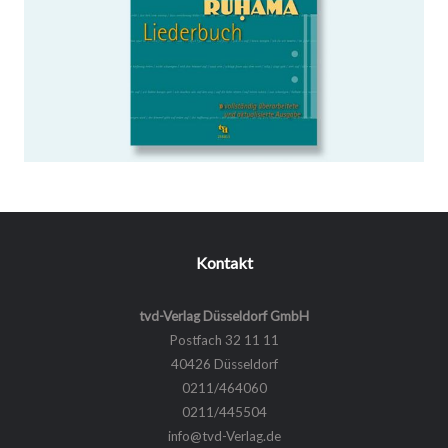
WEITERLESEN …
Kontakt
tvd-Verlag Düsseldorf GmbH
Postfach 32 11 11
40426 Düsseldorf
0211/464060
0211/445504
info@tvd-Verlag.de