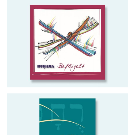
BEFLÜGELT
CDs
WEITERLESEN …
LIEDERBUCH
Noten