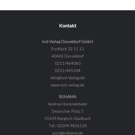
Kontakt
tvd-Verlag Düsseldorf GmbH
Postfach 32 11 11
40426 Düsseldorf
0211/464060
0211/445504
info@tvd-Verlag.de
www.tvd-verlag.de
RUHAMA
Andrea Hommelsheim
Deutscher Platz 5
51429 Bergisch Gladbach
Tel.: 02204 9826128
post@ruhama.de