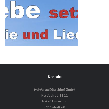
Kontakt
tvd-Verlag Düsseldorf GmbH
Postfach 32 11 11
40426 Düsseldorf
0211/464060