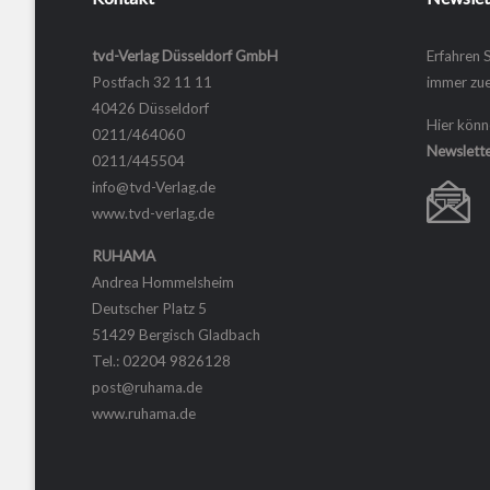
tvd-Verlag Düsseldorf GmbH
Erfahren 
Postfach 32 11 11
immer zue
40426 Düsseldorf
Hier könn
0211/464060
Newslette
0211/445504
info@tvd-Verlag.de
www.tvd-verlag.de
RUHAMA
Andrea Hommelsheim
Deutscher Platz 5
51429 Bergisch Gladbach
Tel.: 02204 9826128
post@ruhama.de
www.ruhama.de