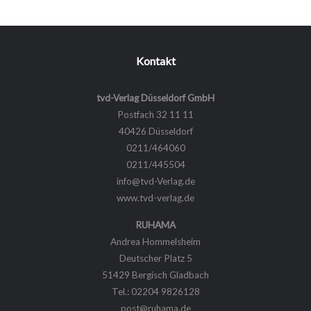
Kontakt
tvd-Verlag Düsseldorf GmbH
Postfach 32 11 11
40426 Düsseldorf
0211/464060
0211/445504
info@tvd-Verlag.de
www.tvd-verlag.de
RUHAMA
Andrea Hommelsheim
Deutscher Platz 5
51429 Bergisch Gladbach
Tel.: 02204 9826128
post@ruhama.de